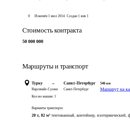
0
Изменён
1 июл 2014
.
Создан
1 янв 1
Стоимость контракта
50 000 000
Маршруты и транспорт
Турку
→
Санкт-Петербург
546
км
Маршрут на ка
Варсинайс-Суоми
Санкт-Петербург
Кол-во машин:
1
Варианты транспорта
20 т
,
82 м³
тентованный, контейнер, изотермический, ф