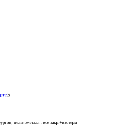
рте
ургон, цельнометалл., все закр.+изотерм