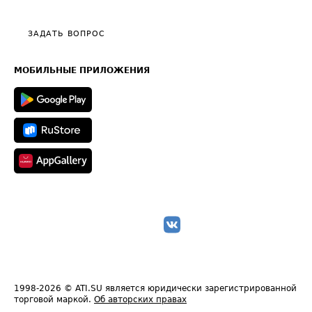
Тарифы
Видео по работе с ATI.SU
Политика конфиденциальности
Полезное по перевозкам
Общие положения
ЗАДАТЬ ВОПРОС
Часто задаваемые вопросы (FAQ)
Карта сайта
Техническая информация
МОБИЛЬНЫЕ ПРИЛОЖЕНИЯ
1998-2026
© ATI.SU является юридически зарегистрированной
торговой маркой.
Об авторских правах