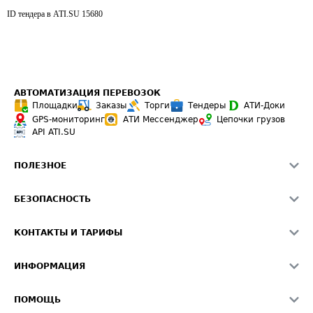
ID тендера в ATI.SU
15680
АВТОМАТИЗАЦИЯ ПЕРЕВОЗОК
Площадки
Заказы
Торги
Тендеры
АТИ-Доки
GPS-мониторинг
АТИ Мессенджер
Цепочки грузов
API ATI.SU
ПОЛЕЗНОЕ
Расчет расстояний
БЕЗОПАСНОСТЬ
Академия ATI.SU
ATI.SU о безопасности
Звезды ATI.SU на вашем сайте
КОНТАКТЫ И ТАРИФЫ
Памятка по проверке контрагентов
Индекс ATI.SU FTL РФ
О системе ATI.SU
Светофор+
Средние ставки
ИНФОРМАЦИЯ
Контактная информация
Страхование
Выгодные направления
Блог
Реклама на сайте
О формировании Паспорта
ПОМОЩЬ
Эксклюзивные материалы