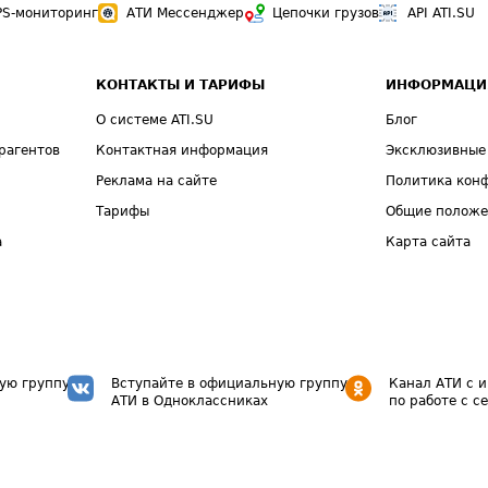
PS-мониторинг
АТИ Мессенджер
Цепочки грузов
API ATI.SU
КОНТАКТЫ И ТАРИФЫ
ИНФОРМАЦИ
О системе ATI.SU
Блог
рагентов
Контактная информация
Эксклюзивные
Реклама на сайте
Политика кон
Тарифы
Общие полож
а
Карта сайта
ую группу
Вступайте в официальную группу
Канал АТИ с 
АТИ в Одноклассниках
по работе с с