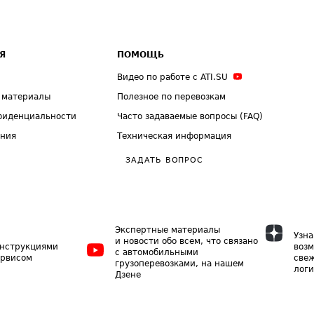
Я
ПОМОЩЬ
Видео по работе с ATI.SU
 материалы
Полезное по перевозкам
фиденциальности
Часто задаваемые вопросы (FAQ)
ения
Техническая информация
ЗАДАТЬ ВОПРОС
Экспертные материалы
Узна
и новости обо всем, что связано
инструкциями
возм
с автомобильными
ервисом
свеж
грузоперевозками, на нашем
логи
Дзене