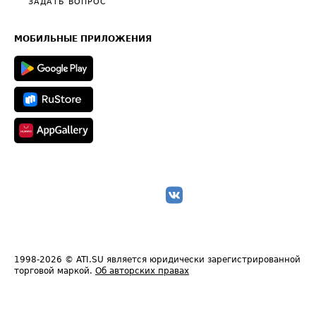
Общие положения
ЗАДАТЬ ВОПРОС
Часто задаваемые вопросы (FAQ)
Карта сайта
Техническая информация
МОБИЛЬНЫЕ ПРИЛОЖЕНИЯ
1998-2026
© ATI.SU является юридически зарегистрированной
торговой маркой.
Об авторских правах