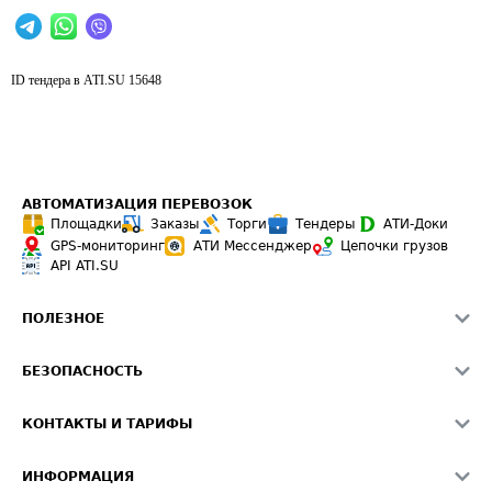
ID тендера в ATI.SU
15648
АВТОМАТИЗАЦИЯ ПЕРЕВОЗОК
Площадки
Заказы
Торги
Тендеры
АТИ-Доки
GPS-мониторинг
АТИ Мессенджер
Цепочки грузов
API ATI.SU
ПОЛЕЗНОЕ
Расчет расстояний
БЕЗОПАСНОСТЬ
Академия ATI.SU
ATI.SU о безопасности
Звезды ATI.SU на вашем сайте
КОНТАКТЫ И ТАРИФЫ
Памятка по проверке контрагентов
Индекс ATI.SU FTL РФ
О системе ATI.SU
Светофор+
Средние ставки
ИНФОРМАЦИЯ
Контактная информация