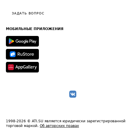
Видео по работе с ATI.SU
Политика конфиденциальности
Полезное по перевозкам
Общие положения
ЗАДАТЬ ВОПРОС
Часто задаваемые вопросы (FAQ)
Карта сайта
Техническая информация
МОБИЛЬНЫЕ ПРИЛОЖЕНИЯ
1998-2026
© ATI.SU является юридически зарегистрированной
торговой маркой.
Об авторских правах