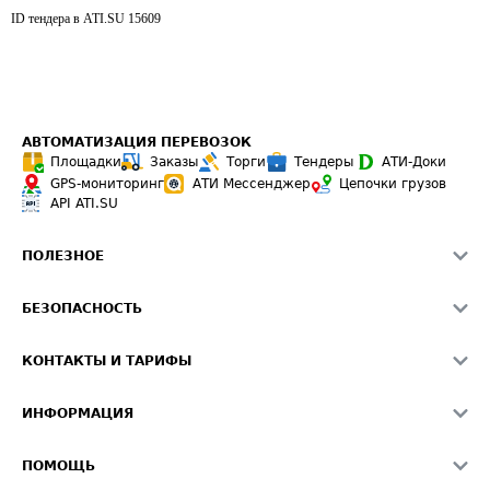
ID тендера в ATI.SU
15609
АВТОМАТИЗАЦИЯ ПЕРЕВОЗОК
Площадки
Заказы
Торги
Тендеры
АТИ-Доки
GPS-мониторинг
АТИ Мессенджер
Цепочки грузов
API ATI.SU
ПОЛЕЗНОЕ
Расчет расстояний
БЕЗОПАСНОСТЬ
Академия ATI.SU
ATI.SU о безопасности
Звезды ATI.SU на вашем сайте
КОНТАКТЫ И ТАРИФЫ
Памятка по проверке контрагентов
Индекс ATI.SU FTL РФ
О системе ATI.SU
Светофор+
Средние ставки
ИНФОРМАЦИЯ
Контактная информация
Страхование
Выгодные направления
Блог
Реклама на сайте
О формировании Паспорта
ПОМОЩЬ
Эксклюзивные материалы
Тарифы