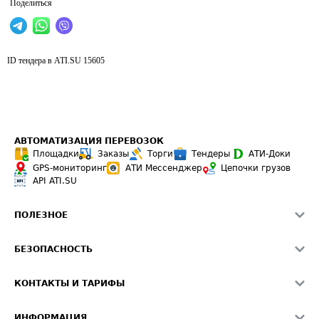
Поделиться
ID тендера в ATI.SU
15605
АВТОМАТИЗАЦИЯ ПЕРЕВОЗОК
Площадки
Заказы
Торги
Тендеры
АТИ-Доки
GPS-мониторинг
АТИ Мессенджер
Цепочки грузов
API ATI.SU
ПОЛЕЗНОЕ
Расчет расстояний
БЕЗОПАСНОСТЬ
Академия ATI.SU
ATI.SU о безопасности
Звезды ATI.SU на вашем сайте
КОНТАКТЫ И ТАРИФЫ
Памятка по проверке контрагентов
Индекс ATI.SU FTL РФ
О системе ATI.SU
Светофор+
Средние ставки
ИНФОРМАЦИЯ