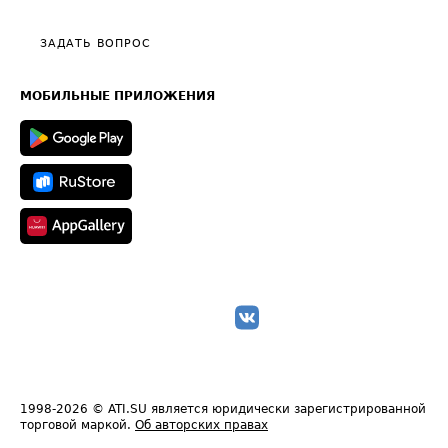
Видео по работе с ATI.SU
Политика конфиденциальности
Полезное по перевозкам
Общие положения
ЗАДАТЬ ВОПРОС
Часто задаваемые вопросы (FAQ)
Карта сайта
Техническая информация
МОБИЛЬНЫЕ ПРИЛОЖЕНИЯ
1998-2026
© ATI.SU является юридически зарегистрированной
торговой маркой.
Об авторских правах