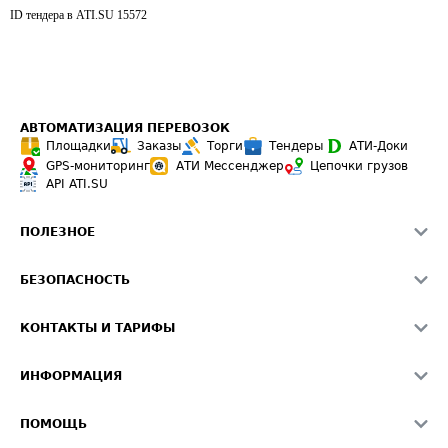
ID тендера в ATI.SU
15572
АВТОМАТИЗАЦИЯ ПЕРЕВОЗОК
Площадки
Заказы
Торги
Тендеры
АТИ-Доки
GPS-мониторинг
АТИ Мессенджер
Цепочки грузов
API ATI.SU
ПОЛЕЗНОЕ
Расчет расстояний
БЕЗОПАСНОСТЬ
Академия ATI.SU
ATI.SU о безопасности
Звезды ATI.SU на вашем сайте
КОНТАКТЫ И ТАРИФЫ
Памятка по проверке контрагентов
Индекс ATI.SU FTL РФ
О системе ATI.SU
Светофор+
Средние ставки
ИНФОРМАЦИЯ
Контактная информация
Страхование
Выгодные направления
Блог
Реклама на сайте
О формировании Паспорта
ПОМОЩЬ
Эксклюзивные материалы
Тарифы