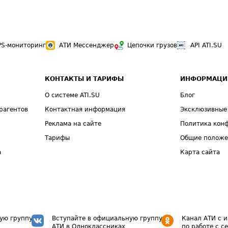
PS-мониторинг
АТИ Мессенджер
Цепочки грузов
API ATI.SU
КОНТАКТЫ И ТАРИФЫ
ИНФОРМАЦИ
О системе ATI.SU
Блог
рагентов
Контактная информация
Эксклюзивные
Реклама на сайте
Политика кон
Тарифы
Общие полож
а
Карта сайта
ую группу
Вступайте в официальную группу
Канал АТИ с 
АТИ в Одноклассниках
по работе с с