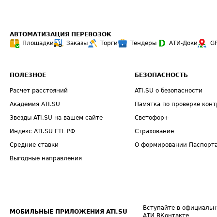
АВТОМАТИЗАЦИЯ ПЕРЕВОЗОК
Площадки
Заказы
Торги
Тендеры
АТИ-Доки
G
ПОЛЕЗНОЕ
БЕЗОПАСНОСТЬ
Расчет расстояний
ATI.SU о безопасности
Академия ATI.SU
Памятка по проверке конт
Звезды ATI.SU на вашем сайте
Светофор+
Индекс ATI.SU FTL РФ
Страхование
Средние ставки
О формировании Паспорт
Выгодные направления
Вступайте в официальн
МОБИЛЬНЫЕ ПРИЛОЖЕНИЯ ATI.SU
АТИ ВКонтакте