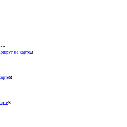
км
ршрут на карте
карте
арте