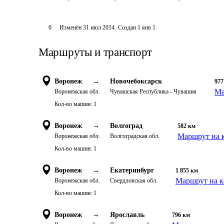
0
Изменён
31 июл 2014
.
Создан
1 янв 1
Маршруты и транспорт
Воронеж
→
Новочебоксарск
977
Ма
Воронежская обл.
Чувашская Республика - Чувашия
Кол-во машин:
1
Воронеж
→
Волгоград
582
км
Маршрут на 
Воронежская обл.
Волгоградская обл.
Кол-во машин:
1
Воронеж
→
Екатеринбург
1 855
км
Маршрут на к
Воронежская обл.
Свердловская обл.
Кол-во машин:
1
Воронеж
→
Ярославль
796
км