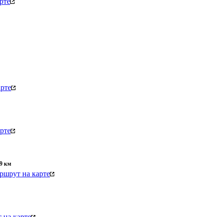
рте
рте
рте
9
км
ршрут на карте
 на карте