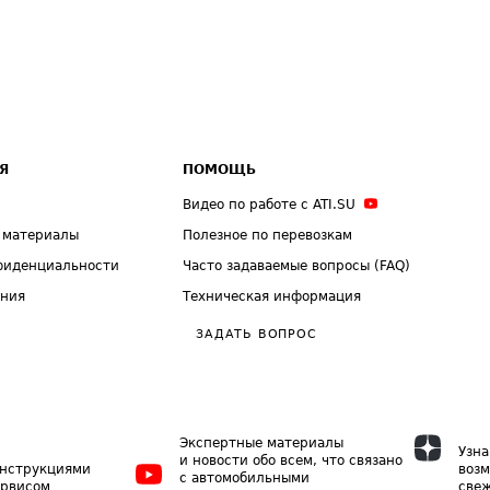
Я
ПОМОЩЬ
Видео по работе с ATI.SU
 материалы
Полезное по перевозкам
фиденциальности
Часто задаваемые вопросы (FAQ)
ения
Техническая информация
ЗАДАТЬ ВОПРОС
Экспертные материалы
Узна
и новости обо всем, что связано
инструкциями
возм
с автомобильными
ервисом
свеж