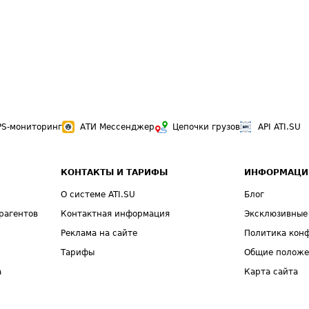
PS-мониторинг
АТИ Мессенджер
Цепочки грузов
API ATI.SU
КОНТАКТЫ И ТАРИФЫ
ИНФОРМАЦИ
О системе ATI.SU
Блог
рагентов
Контактная информация
Эксклюзивные
Реклама на сайте
Политика кон
Тарифы
Общие полож
а
Карта сайта