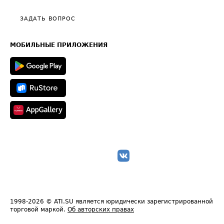
Видео по работе с ATI.SU
Политика конфиденциальности
Полезное по перевозкам
Общие положения
ЗАДАТЬ ВОПРОС
Часто задаваемые вопросы (FAQ)
Карта сайта
Техническая информация
МОБИЛЬНЫЕ ПРИЛОЖЕНИЯ
1998-2026
© ATI.SU является юридически зарегистрированной
торговой маркой.
Об авторских правах