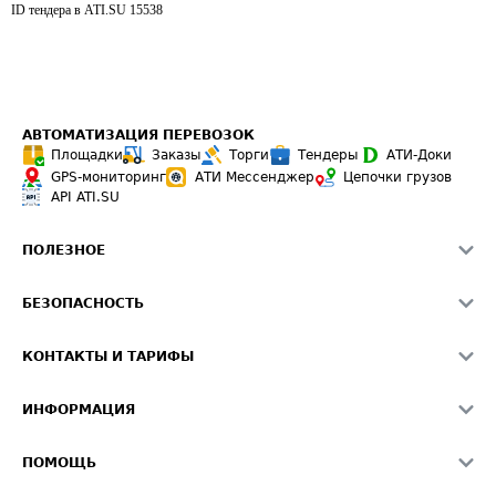
ID тендера в ATI.SU
15538
АВТОМАТИЗАЦИЯ ПЕРЕВОЗОК
Площадки
Заказы
Торги
Тендеры
АТИ-Доки
GPS-мониторинг
АТИ Мессенджер
Цепочки грузов
API ATI.SU
ПОЛЕЗНОЕ
Расчет расстояний
БЕЗОПАСНОСТЬ
Академия ATI.SU
ATI.SU о безопасности
Звезды ATI.SU на вашем сайте
КОНТАКТЫ И ТАРИФЫ
Памятка по проверке контрагентов
Индекс ATI.SU FTL РФ
О системе ATI.SU
Светофор+
Средние ставки
ИНФОРМАЦИЯ
Контактная информация
Страхование
Выгодные направления
Блог
Реклама на сайте
О формировании Паспорта
ПОМОЩЬ
Эксклюзивные материалы
Тарифы