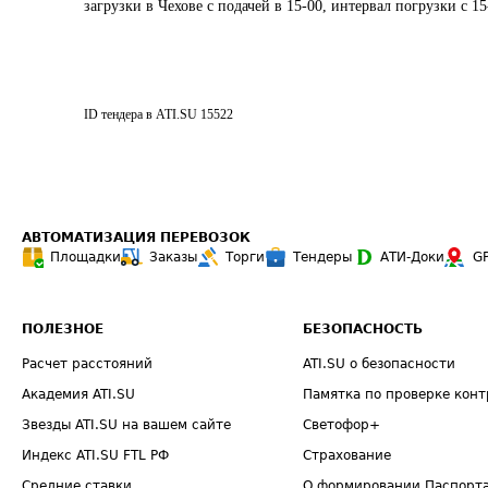
загрузки в Чехове с подачей в 15-00, интервал погрузки с 15
ID тендера в ATI.SU
15522
АВТОМАТИЗАЦИЯ ПЕРЕВОЗОК
Площадки
Заказы
Торги
Тендеры
АТИ-Доки
G
ПОЛЕЗНОЕ
БЕЗОПАСНОСТЬ
Расчет расстояний
ATI.SU о безопасности
Академия ATI.SU
Памятка по проверке конт
Звезды ATI.SU на вашем сайте
Светофор+
Индекс ATI.SU FTL РФ
Страхование
Средние ставки
О формировании Паспорт