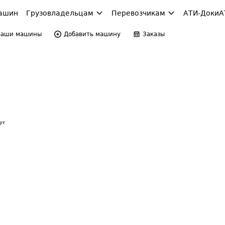
ашин
Грузовладельцам
Перевозчикам
АТИ-Доки
А
Ваши машины
Добавить машину
Заказы
рт