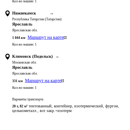
Кол-во машин:
1
Нижнекамск
→
Республика Татарстан (Татарстан)
Ярославль
Ярославская обл.
Маршрут на карте
1 044
км
Кол-во машин:
1
Климовск (Подольск)
→
Московская обл.
Ярославль
Ярославская обл.
Маршрут на карте
331
км
Кол-во машин:
1
Варианты транспорта
тентованный, контейнер, изотермический, фургон,
20 т
,
82 м³
цельнометалл., все закр.+изотерм