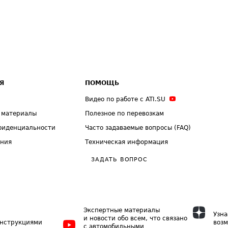
Я
ПОМОЩЬ
Видео по работе с ATI.SU
 материалы
Полезное по перевозкам
фиденциальности
Часто задаваемые вопросы (FAQ)
ения
Техническая информация
ЗАДАТЬ ВОПРОС
Экспертные материалы
Узна
и новости обо всем, что связано
инструкциями
возм
с автомобильными