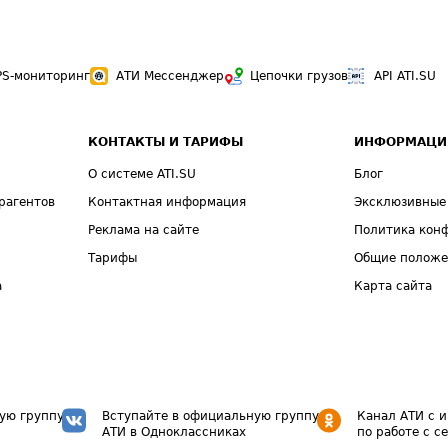
PS-мониторинг
АТИ Мессенджер
Цепочки грузов
API ATI.SU
КОНТАКТЫ И ТАРИФЫ
ИНФОРМАЦИ
О системе ATI.SU
Блог
рагентов
Контактная информация
Эксклюзивные
Реклама на сайте
Политика кон
Тарифы
Общие полож
а
Карта сайта
ую группу
Вступайте в официальную группу
Канал АТИ с 
АТИ в Одноклассниках
по работе с с