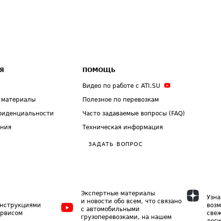
Я
ПОМОЩЬ
Видео по работе с ATI.SU
 материалы
Полезное по перевозкам
фиденциальности
Часто задаваемые вопросы (FAQ)
ения
Техническая информация
ЗАДАТЬ ВОПРОС
Экспертные материалы
Узна
и новости обо всем, что связано
инструкциями
возм
с автомобильными
ервисом
свеж
грузоперевозками, на нашем