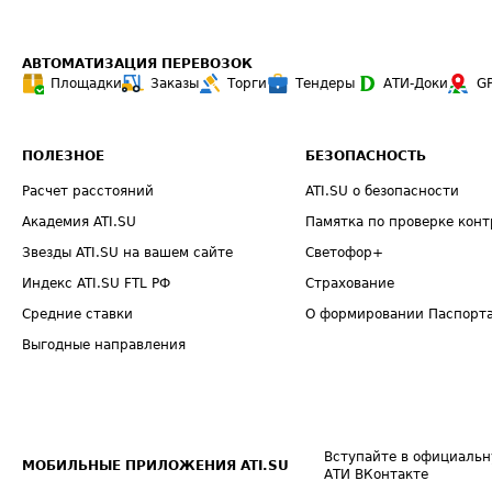
АВТОМАТИЗАЦИЯ ПЕРЕВОЗОК
Площадки
Заказы
Торги
Тендеры
АТИ-Доки
G
ПОЛЕЗНОЕ
БЕЗОПАСНОСТЬ
Расчет расстояний
ATI.SU о безопасности
Академия ATI.SU
Памятка по проверке конт
Звезды ATI.SU на вашем сайте
Светофор+
Индекс ATI.SU FTL РФ
Страхование
Средние ставки
О формировании Паспорт
Выгодные направления
Вступайте в официальн
МОБИЛЬНЫЕ ПРИЛОЖЕНИЯ ATI.SU
АТИ ВКонтакте