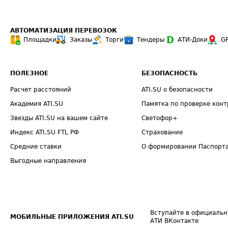
АВТОМАТИЗАЦИЯ ПЕРЕВОЗОК
Площадки
Заказы
Торги
Тендеры
АТИ-Доки
G
ПОЛЕЗНОЕ
БЕЗОПАСНОСТЬ
Расчет расстояний
ATI.SU о безопасности
Академия ATI.SU
Памятка по проверке конт
Звезды ATI.SU на вашем сайте
Светофор+
Индекс ATI.SU FTL РФ
Страхование
Средние ставки
О формировании Паспорт
Выгодные направления
Вступайте в официальн
МОБИЛЬНЫЕ ПРИЛОЖЕНИЯ ATI.SU
АТИ ВКонтакте