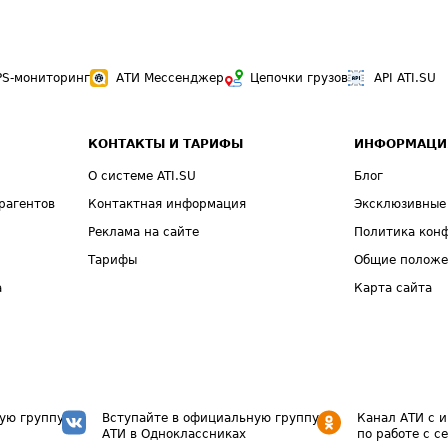
PS-мониторинг
АТИ Мессенджер
Цепочки грузов
API ATI.SU
КОНТАКТЫ И ТАРИФЫ
ИНФОРМАЦИ
О системе ATI.SU
Блог
рагентов
Контактная информация
Эксклюзивные
Реклама на сайте
Политика кон
Тарифы
Общие полож
а
Карта сайта
ую группу
Вступайте в официальную группу
Канал АТИ с 
АТИ в Одноклассниках
по работе с с