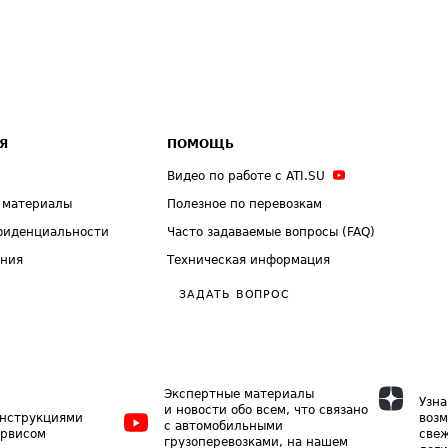
Я
ПОМОЩЬ
Видео по работе с ATI.SU
 материалы
Полезное по перевозкам
фиденциальности
Часто задаваемые вопросы (FAQ)
ения
Техническая информация
ЗАДАТЬ ВОПРОС
Экспертные материалы
Узна
и новости обо всем, что связано
инструкциями
возм
с автомобильными
ервисом
свеж
грузоперевозками, на нашем