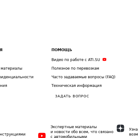
Я
ПОМОЩЬ
Видео по работе с ATI.SU
 материалы
Полезное по перевозкам
фиденциальности
Часто задаваемые вопросы (FAQ)
ения
Техническая информация
ЗАДАТЬ ВОПРОС
Экспертные материалы
Узна
и новости обо всем, что связано
инструкциями
возм
с автомобильными