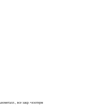
нометалл., все закр.+изотерм