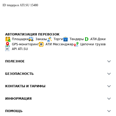
ID тендера в ATI.SU
15480
АВТОМАТИЗАЦИЯ ПЕРЕВОЗОК
Площадки
Заказы
Торги
Тендеры
АТИ-Доки
GPS-мониторинг
АТИ Мессенджер
Цепочки грузов
API ATI.SU
ПОЛЕЗНОЕ
Расчет расстояний
БЕЗОПАСНОСТЬ
Академия ATI.SU
ATI.SU о безопасности
Звезды ATI.SU на вашем сайте
КОНТАКТЫ И ТАРИФЫ
Памятка по проверке контрагентов
Индекс ATI.SU FTL РФ
О системе ATI.SU
Светофор+
Средние ставки
ИНФОРМАЦИЯ
Контактная информация
Страхование
Выгодные направления
Блог
Реклама на сайте
О формировании Паспорта
ПОМОЩЬ
Эксклюзивные материалы