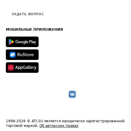
Тарифы
Видео по работе с ATI.SU
Политика конфиденциальности
Полезное по перевозкам
Общие положения
ЗАДАТЬ ВОПРОС
Часто задаваемые вопросы (FAQ)
Карта сайта
Техническая информация
МОБИЛЬНЫЕ ПРИЛОЖЕНИЯ
1998-2026
© ATI.SU является юридически зарегистрированной
торговой маркой.
Об авторских правах