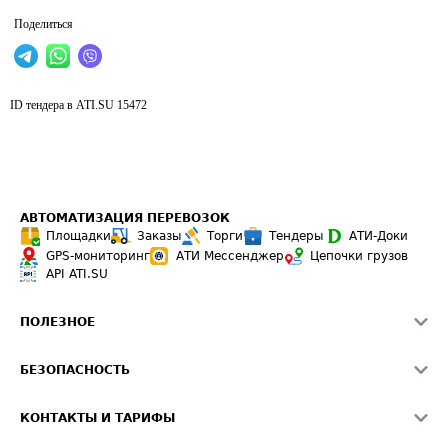
Поделиться
ID тендера в ATI.SU
15472
АВТОМАТИЗАЦИЯ ПЕРЕВОЗОК
Площадки
Заказы
Торги
Тендеры
АТИ-Доки
GPS-мониторинг
АТИ Мессенджер
Цепочки грузов
API ATI.SU
ПОЛЕЗНОЕ
Расчет расстояний
БЕЗОПАСНОСТЬ
Академия ATI.SU
ATI.SU о безопасности
Звезды ATI.SU на вашем сайте
КОНТАКТЫ И ТАРИФЫ
Памятка по проверке контрагентов
Индекс ATI.SU FTL РФ