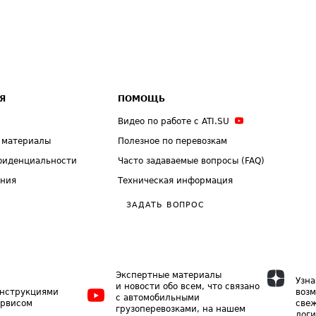
Я
ПОМОЩЬ
Видео по работе с ATI.SU
 материалы
Полезное по перевозкам
фиденциальности
Часто задаваемые вопросы (FAQ)
ения
Техническая информация
ЗАДАТЬ ВОПРОС
Экспертные материалы
Узна
и новости обо всем, что связано
инструкциями
возм
с автомобильными
ервисом
свеж
грузоперевозками, на нашем
логи