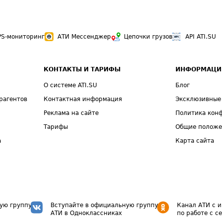
PS-мониторинг
АТИ Мессенджер
Цепочки грузов
API ATI.SU
КОНТАКТЫ И ТАРИФЫ
ИНФОРМАЦИ
О системе ATI.SU
Блог
рагентов
Контактная информация
Эксклюзивные
Реклама на сайте
Политика кон
Тарифы
Общие полож
а
Карта сайта
ую группу
Вступайте в официальную группу
Канал АТИ с 
АТИ в Одноклассниках
по работе с с