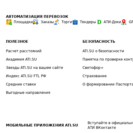
АВТОМАТИЗАЦИЯ ПЕРЕВОЗОК
Площадки
Заказы
Торги
Тендеры
АТИ-Доки
G
ПОЛЕЗНОЕ
БЕЗОПАСНОСТЬ
Расчет расстояний
ATI.SU о безопасности
Академия ATI.SU
Памятка по проверке конт
Звезды ATI.SU на вашем сайте
Светофор+
Индекс ATI.SU FTL РФ
Страхование
Средние ставки
О формировании Паспорт
Выгодные направления
Вступайте в официальн
МОБИЛЬНЫЕ ПРИЛОЖЕНИЯ ATI.SU
АТИ ВКонтакте