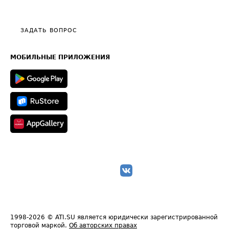
Эксклюзивные материалы
Тарифы
Видео по работе с ATI.SU
Политика конфиденциальности
Полезное по перевозкам
Общие положения
ЗАДАТЬ ВОПРОС
Часто задаваемые вопросы (FAQ)
Карта сайта
Техническая информация
МОБИЛЬНЫЕ ПРИЛОЖЕНИЯ
1998-2026
© ATI.SU является юридически зарегистрированной
торговой маркой.
Об авторских правах