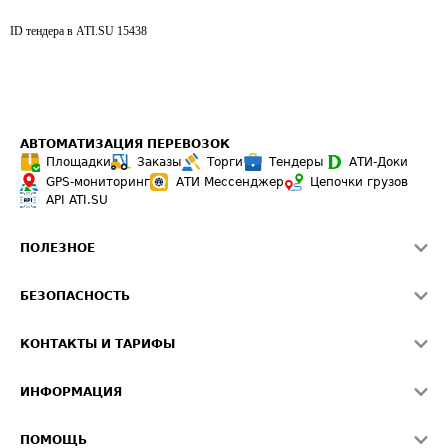
ID тендера в ATI.SU
15438
АВТОМАТИЗАЦИЯ ПЕРЕВОЗОК
Площадки
Заказы
Торги
Тендеры
АТИ-Доки
GPS-мониторинг
АТИ Мессенджер
Цепочки грузов
API ATI.SU
ПОЛЕЗНОЕ
Расчет расстояний
БЕЗОПАСНОСТЬ
Академия ATI.SU
ATI.SU о безопасности
Звезды ATI.SU на вашем сайте
КОНТАКТЫ И ТАРИФЫ
Памятка по проверке контрагентов
Индекс ATI.SU FTL РФ
О системе ATI.SU
Светофор+
Средние ставки
ИНФОРМАЦИЯ
Контактная информация
Страхование
Выгодные направления
Блог
Реклама на сайте
О формировании Паспорта
ПОМОЩЬ