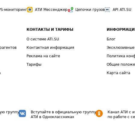
PS-мониторинг
АТИ Мессенджер
Цепочки грузов
API ATI.SU
КОНТАКТЫ И ТАРИФЫ
ИНФОРМАЦИ
О системе ATI.SU
Блог
рагентов
Контактная информация
Эксклюзивные
Реклама на сайте
Политика кон
Тарифы
Общие полож
а
Карта сайта
ую группу
Вступайте в официальную группу
Канал АТИ с 
АТИ в Одноклассниках
по работе с с