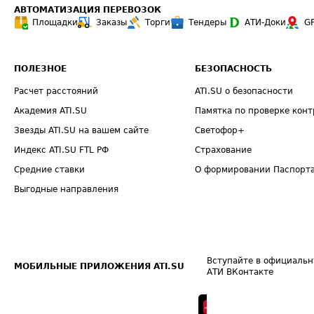
АВТОМАТИЗАЦИЯ ПЕРЕВОЗОК
Площадки
Заказы
Торги
Тендеры
АТИ-Доки
G
ПОЛЕЗНОЕ
БЕЗОПАСНОСТЬ
Расчет расстояний
ATI.SU о безопасности
Академия ATI.SU
Памятка по проверке конт
Звезды ATI.SU на вашем сайте
Светофор+
Индекс ATI.SU FTL РФ
Страхование
Средние ставки
О формировании Паспорт
Выгодные направления
Вступайте в официальн
МОБИЛЬНЫЕ ПРИЛОЖЕНИЯ ATI.SU
АТИ ВКонтакте