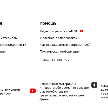
Я
ПОМОЩЬ
Видео по работе с ATI.SU
 материалы
Полезное по перевозкам
фиденциальности
Часто задаваемые вопросы (FAQ)
ения
Техническая информация
ЗАДАТЬ ВОПРОС
Экспертные материалы
Узна
и новости обо всем, что связано
инструкциями
возм
с автомобильными
ервисом
свеж
грузоперевозками, на нашем
логи
Дзене