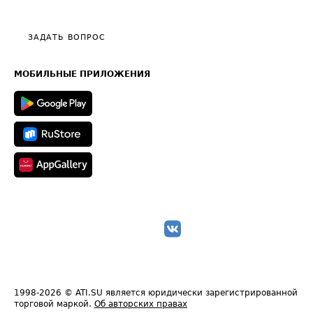
Тарифы
Видео по работе с ATI.SU
Политика конфиденциальности
Полезное по перевозкам
Общие положения
ЗАДАТЬ ВОПРОС
Часто задаваемые вопросы (FAQ)
Карта сайта
Техническая информация
МОБИЛЬНЫЕ ПРИЛОЖЕНИЯ
1998-2026
© ATI.SU является юридически зарегистрированной
торговой маркой.
Об авторских правах