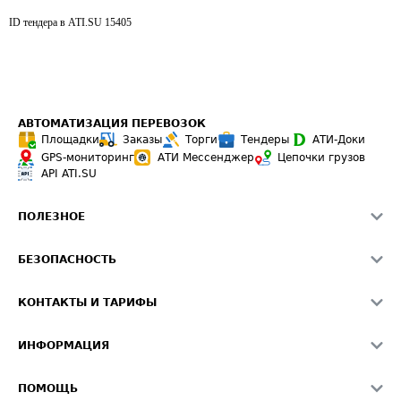
ID тендера в ATI.SU
15405
АВТОМАТИЗАЦИЯ ПЕРЕВОЗОК
Площадки
Заказы
Торги
Тендеры
АТИ-Доки
GPS-мониторинг
АТИ Мессенджер
Цепочки грузов
API ATI.SU
ПОЛЕЗНОЕ
Расчет расстояний
БЕЗОПАСНОСТЬ
Академия ATI.SU
ATI.SU о безопасности
Звезды ATI.SU на вашем сайте
КОНТАКТЫ И ТАРИФЫ
Памятка по проверке контрагентов
Индекс ATI.SU FTL РФ
О системе ATI.SU
Светофор+
Средние ставки
ИНФОРМАЦИЯ
Контактная информация
Страхование
Выгодные направления
Блог
Реклама на сайте
О формировании Паспорта
ПОМОЩЬ
Эксклюзивные материалы