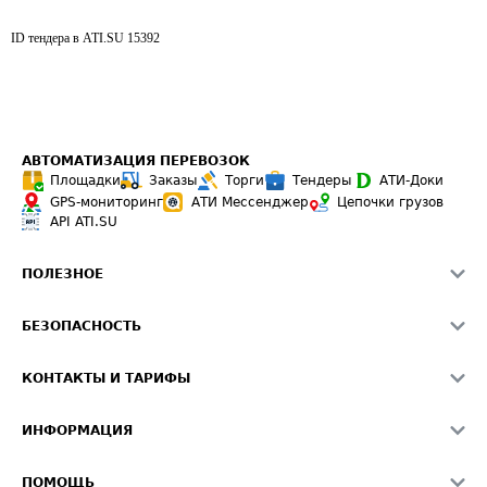
ID тендера в ATI.SU
15392
АВТОМАТИЗАЦИЯ ПЕРЕВОЗОК
Площадки
Заказы
Торги
Тендеры
АТИ-Доки
GPS-мониторинг
АТИ Мессенджер
Цепочки грузов
API ATI.SU
ПОЛЕЗНОЕ
Расчет расстояний
БЕЗОПАСНОСТЬ
Академия ATI.SU
ATI.SU о безопасности
Звезды ATI.SU на вашем сайте
КОНТАКТЫ И ТАРИФЫ
Памятка по проверке контрагентов
Индекс ATI.SU FTL РФ
О системе ATI.SU
Светофор+
Средние ставки
ИНФОРМАЦИЯ
Контактная информация
Страхование
Выгодные направления
Блог
Реклама на сайте
О формировании Паспорта
ПОМОЩЬ