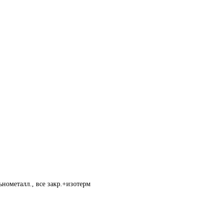
нометалл., все закр.+изотерм