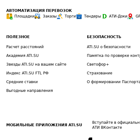
АВТОМАТИЗАЦИЯ ПЕРЕВОЗОК
Площадки
Заказы
Торги
Тендеры
АТИ-Доки
G
ПОЛЕЗНОЕ
БЕЗОПАСНОСТЬ
Расчет расстояний
ATI.SU о безопасности
Академия ATI.SU
Памятка по проверке конт
Звезды ATI.SU на вашем сайте
Светофор+
Индекс ATI.SU FTL РФ
Страхование
Средние ставки
О формировании Паспорт
Выгодные направления
Вступайте в официальн
МОБИЛЬНЫЕ ПРИЛОЖЕНИЯ ATI.SU
АТИ ВКонтакте