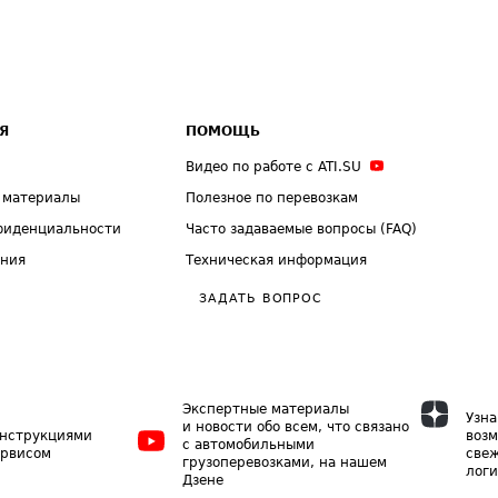
Я
ПОМОЩЬ
Видео по работе с ATI.SU
 материалы
Полезное по перевозкам
фиденциальности
Часто задаваемые вопросы (FAQ)
ения
Техническая информация
ЗАДАТЬ ВОПРОС
Экспертные материалы
Узна
и новости обо всем, что связано
инструкциями
возм
с автомобильными
ервисом
свеж
грузоперевозками, на нашем
логи
Дзене