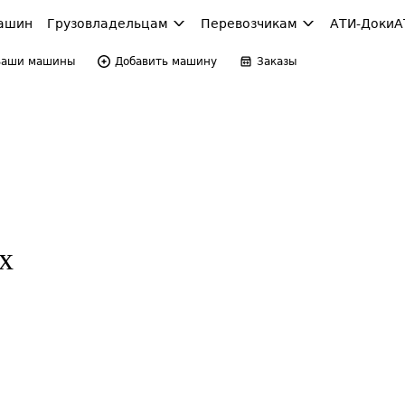
ашин
Грузовладельцам
Перевозчикам
АТИ-Доки
А
Ваши машины
Добавить машину
Заказы
х