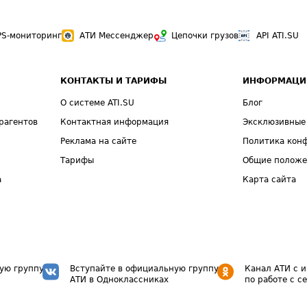
PS-мониторинг
АТИ Мессенджер
Цепочки грузов
API ATI.SU
КОНТАКТЫ И ТАРИФЫ
ИНФОРМАЦИ
О системе ATI.SU
Блог
рагентов
Контактная информация
Эксклюзивные
Реклама на сайте
Политика кон
Тарифы
Общие полож
а
Карта сайта
ую группу
Вступайте в официальную группу
Канал АТИ с 
АТИ в Одноклассниках
по работе с с