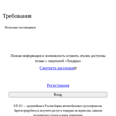
Требования
Несколько поставщиков
Полная информация и возможность оставить отклик доступны
только с лицензией «Тендеры»
Смотреть расценки
Регистрация
Вход
ATI.SU — крупнейшая в России биржа автомобильных грузоперевозок.
Зарегистрируйтесь и получите доступ к тендерам на перевозки, заявкам
на перевозку грузов и поиск транспорта