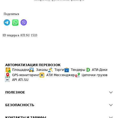
Поделиться
ID тендера в ATI.SU
1533
АВТОМАТИЗАЦИЯ ПЕРЕВОЗОК
Площадки
Заказы
Торги
Тендеры
АТИ-Доки
GPS-мониторинг
АТИ Мессенджер
Цепочки грузов
API ATI.SU
ПОЛЕЗНОЕ
Расчет расстояний
БЕЗОПАСНОСТЬ
Академия ATI.SU
ATI.SU о безопасности
Звезды ATI.SU на вашем сайте
КОНТАКТЫ И ТАРИФЫ