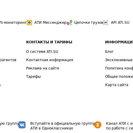
PS-мониторинг
АТИ Мессенджер
Цепочки грузов
API ATI.SU
КОНТАКТЫ И ТАРИФЫ
ИНФОРМАЦИ
О системе ATI.SU
Блог
рагентов
Контактная информация
Эксклюзивные
Реклама на сайте
Политика кон
Тарифы
Общие полож
а
Карта сайта
ую группу
Вступайте в официальную группу
Канал АТИ с 
АТИ в Одноклассниках
по работе с с