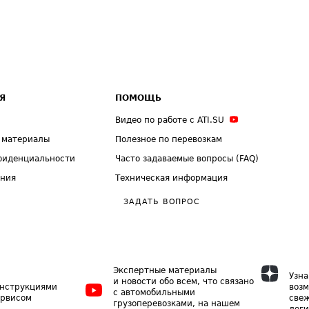
Я
ПОМОЩЬ
Видео по работе с ATI.SU
 материалы
Полезное по перевозкам
фиденциальности
Часто задаваемые вопросы (FAQ)
ения
Техническая информация
ЗАДАТЬ ВОПРОС
Экспертные материалы
Узна
и новости обо всем, что связано
инструкциями
возм
с автомобильными
ервисом
свеж
грузоперевозками, на нашем