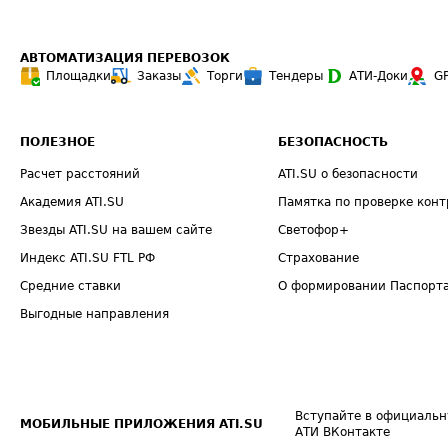
АВТОМАТИЗАЦИЯ ПЕРЕВОЗОК
Площадки
Заказы
Торги
Тендеры
АТИ-Доки
G
ПОЛЕЗНОЕ
БЕЗОПАСНОСТЬ
Расчет расстояний
ATI.SU о безопасности
Академия ATI.SU
Памятка по проверке конт
Звезды ATI.SU на вашем сайте
Светофор+
Индекс ATI.SU FTL РФ
Страхование
Средние ставки
О формировании Паспорт
Выгодные направления
Вступайте в официальн
МОБИЛЬНЫЕ ПРИЛОЖЕНИЯ ATI.SU
АТИ ВКонтакте