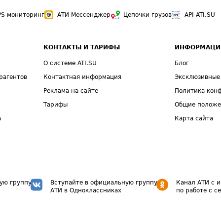
PS-мониторинг
АТИ Мессенджер
Цепочки грузов
API ATI.SU
КОНТАКТЫ И ТАРИФЫ
ИНФОРМАЦИ
О системе ATI.SU
Блог
рагентов
Контактная информация
Эксклюзивные
Реклама на сайте
Политика кон
Тарифы
Общие полож
а
Карта сайта
ую группу
Вступайте в официальную группу
Канал АТИ с 
АТИ в Одноклассниках
по работе с с