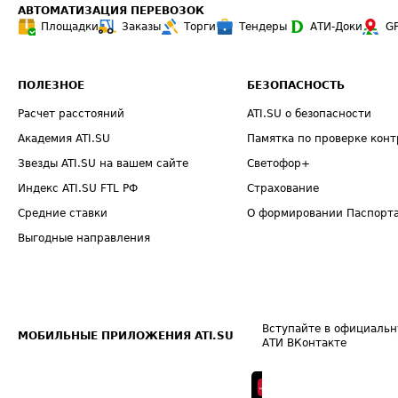
АВТОМАТИЗАЦИЯ ПЕРЕВОЗОК
Площадки
Заказы
Торги
Тендеры
АТИ-Доки
G
ПОЛЕЗНОЕ
БЕЗОПАСНОСТЬ
Расчет расстояний
ATI.SU о безопасности
Академия ATI.SU
Памятка по проверке конт
Звезды ATI.SU на вашем сайте
Светофор+
Индекс ATI.SU FTL РФ
Страхование
Средние ставки
О формировании Паспорт
Выгодные направления
Вступайте в официальн
МОБИЛЬНЫЕ ПРИЛОЖЕНИЯ ATI.SU
АТИ ВКонтакте