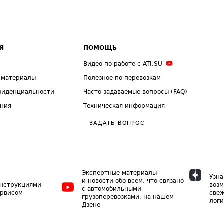
Я
ПОМОЩЬ
Видео по работе с ATI.SU
 материалы
Полезное по перевозкам
фиденциальности
Часто задаваемые вопросы (FAQ)
ения
Техническая информация
ЗАДАТЬ ВОПРОС
Экспертные материалы
Узна
и новости обо всем, что связано
инструкциями
возм
с автомобильными
ервисом
свеж
грузоперевозками, на нашем
логи
Дзене