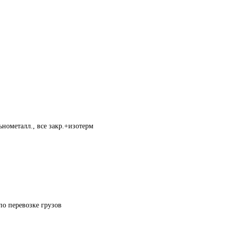
нометалл., все закр.+изотерм
по перевозке грузов