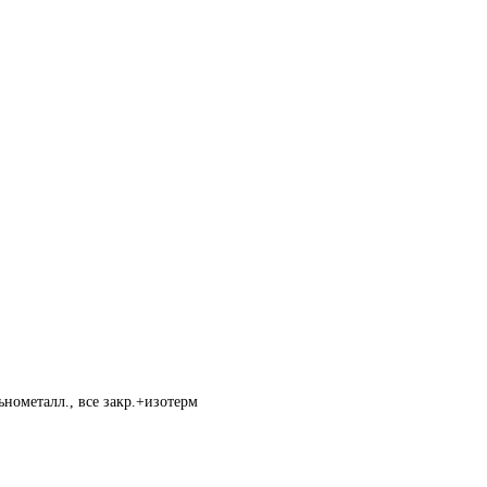
нометалл., все закр.+изотерм