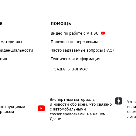
Я
ПОМОЩЬ
Видео по работе с ATI.SU
 материалы
Полезное по перевозкам
фиденциальности
Часто задаваемые вопросы (FAQ)
ения
Техническая информация
ЗАДАТЬ ВОПРОС
Экспертные материалы
Узна
и новости обо всем, что связано
инструкциями
возм
с автомобильными
ервисом
свеж
грузоперевозками, на нашем
логи
Дзене