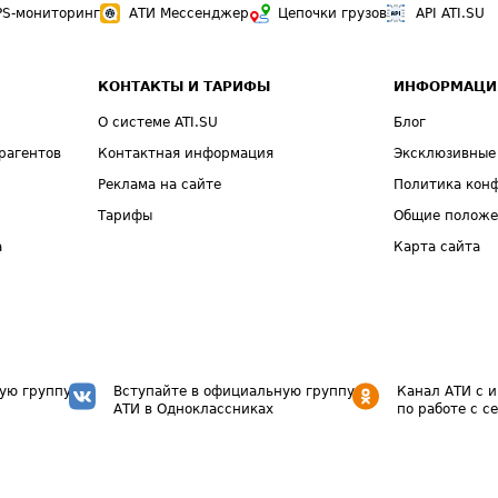
PS-мониторинг
АТИ Мессенджер
Цепочки грузов
API ATI.SU
КОНТАКТЫ И ТАРИФЫ
ИНФОРМАЦИ
О системе ATI.SU
Блог
рагентов
Контактная информация
Эксклюзивные
Реклама на сайте
Политика кон
Тарифы
Общие полож
а
Карта сайта
ую группу
Вступайте в официальную группу
Канал АТИ с 
АТИ в Одноклассниках
по работе с с