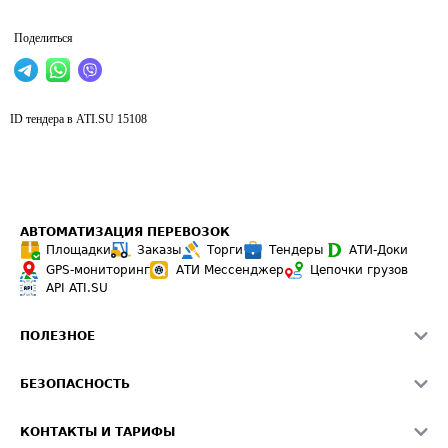
Поделиться
ID тендера в ATI.SU
15108
АВТОМАТИЗАЦИЯ ПЕРЕВОЗОК
Площадки
Заказы
Торги
Тендеры
АТИ-Доки
GPS-мониторинг
АТИ Мессенджер
Цепочки грузов
API ATI.SU
ПОЛЕЗНОЕ
Расчет расстояний
БЕЗОПАСНОСТЬ
Академия ATI.SU
ATI.SU о безопасности
Звезды ATI.SU на вашем сайте
КОНТАКТЫ И ТАРИФЫ
Памятка по проверке контрагентов