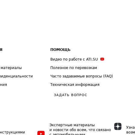
Я
ПОМОЩЬ
Видео по работе с ATI.SU
 материалы
Полезное по перевозкам
фиденциальности
Часто задаваемые вопросы (FAQ)
ения
Техническая информация
ЗАДАТЬ ВОПРОС
Экспертные материалы
Узна
и новости обо всем, что связано
инструкциями
возм
с автомобильными