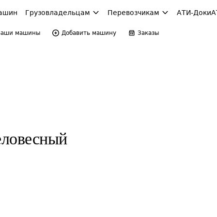
ашин
Грузовладельцам
Перевозчикам
АТИ-Доки
А
Ваши машины
Добавить машину
Заказы
еловесный