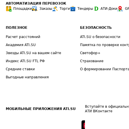
АВТОМАТИЗАЦИЯ ПЕРЕВОЗОК
Площадки
Заказы
Торги
Тендеры
АТИ-Доки
G
ПОЛЕЗНОЕ
БЕЗОПАСНОСТЬ
Расчет расстояний
ATI.SU о безопасности
Академия ATI.SU
Памятка по проверке конт
Звезды ATI.SU на вашем сайте
Светофор+
Индекс ATI.SU FTL РФ
Страхование
Средние ставки
О формировании Паспорт
Выгодные направления
Вступайте в официальн
МОБИЛЬНЫЕ ПРИЛОЖЕНИЯ ATI.SU
АТИ ВКонтакте