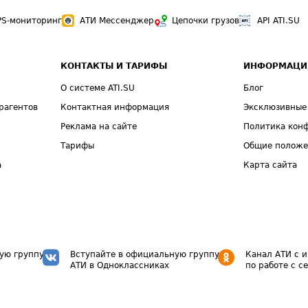
PS-мониторинг
АТИ Мессенджер
Цепочки грузов
API ATI.SU
КОНТАКТЫ И ТАРИФЫ
ИНФОРМАЦИ
О системе ATI.SU
Блог
рагентов
Контактная информация
Эксклюзивные
Реклама на сайте
Политика кон
Тарифы
Общие полож
а
Карта сайта
ую группу
Вступайте в официальную группу
Канал АТИ с 
АТИ в Одноклассниках
по работе с с