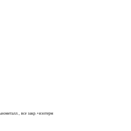
нометалл., все закр.+изотерм