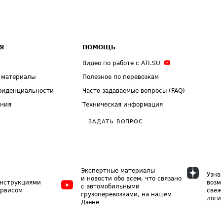
Я
ПОМОЩЬ
Видео по работе с ATI.SU
 материалы
Полезное по перевозкам
фиденциальности
Часто задаваемые вопросы (FAQ)
ения
Техническая информация
ЗАДАТЬ ВОПРОС
Экспертные материалы
Узна
и новости обо всем, что связано
инструкциями
возм
с автомобильными
ервисом
свеж
грузоперевозками, на нашем
логи
Дзене