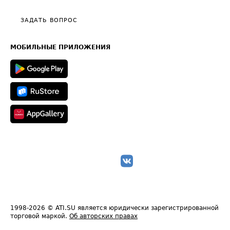
Видео по работе с ATI.SU
Политика конфиденциальности
Полезное по перевозкам
Общие положения
ЗАДАТЬ ВОПРОС
Часто задаваемые вопросы (FAQ)
Карта сайта
Техническая информация
МОБИЛЬНЫЕ ПРИЛОЖЕНИЯ
1998-2026
© ATI.SU является юридически зарегистрированной
торговой маркой.
Об авторских правах