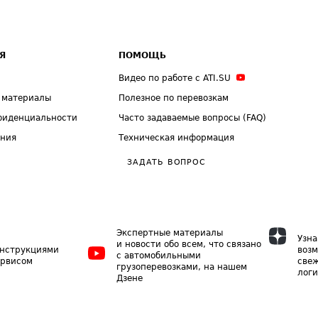
Я
ПОМОЩЬ
Видео по работе с ATI.SU
 материалы
Полезное по перевозкам
фиденциальности
Часто задаваемые вопросы (FAQ)
ения
Техническая информация
ЗАДАТЬ ВОПРОС
Экспертные материалы
Узна
и новости обо всем, что связано
инструкциями
возм
с автомобильными
ервисом
свеж
грузоперевозками, на нашем
логи
Дзене