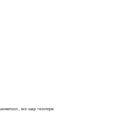
нометалл., все закр.+изотерм