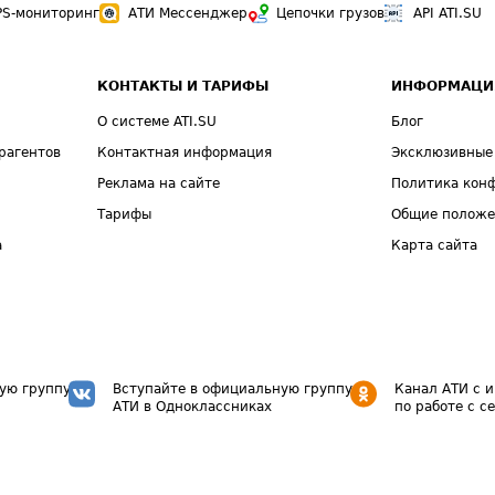
PS-мониторинг
АТИ Мессенджер
Цепочки грузов
API ATI.SU
КОНТАКТЫ И ТАРИФЫ
ИНФОРМАЦИ
О системе ATI.SU
Блог
рагентов
Контактная информация
Эксклюзивные
Реклама на сайте
Политика кон
Тарифы
Общие полож
а
Карта сайта
ую группу
Вступайте в официальную группу
Канал АТИ с 
АТИ в Одноклассниках
по работе с с