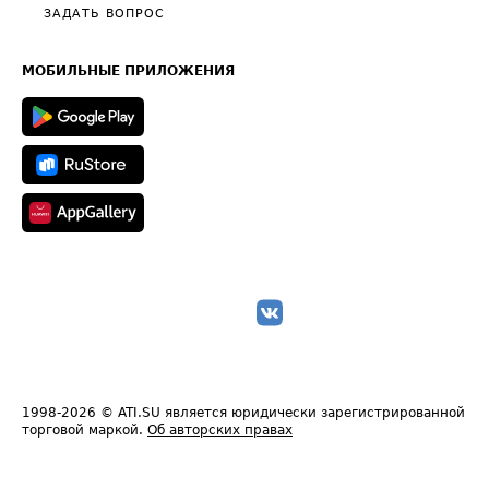
Полезное по перевозкам
Общие положения
ЗАДАТЬ ВОПРОС
Часто задаваемые вопросы (FAQ)
Карта сайта
Техническая информация
МОБИЛЬНЫЕ ПРИЛОЖЕНИЯ
1998-2026
© ATI.SU является юридически зарегистрированной
торговой маркой.
Об авторских правах