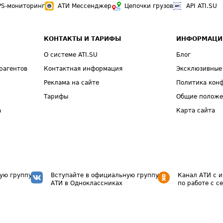
PS-мониторинг
АТИ Мессенджер
Цепочки грузов
API ATI.SU
КОНТАКТЫ И ТАРИФЫ
ИНФОРМАЦИ
О системе ATI.SU
Блог
рагентов
Контактная информация
Эксклюзивные
Реклама на сайте
Политика кон
Тарифы
Общие полож
а
Карта сайта
ую группу
Вступайте в официальную группу
Канал АТИ с 
АТИ в Одноклассниках
по работе с с