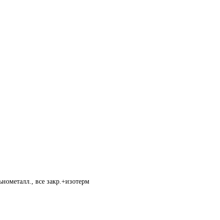
нометалл., все закр.+изотерм