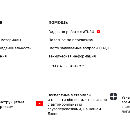
Я
ПОМОЩЬ
Видео по работе с ATI.SU
 материалы
Полезное по перевозкам
фиденциальности
Часто задаваемые вопросы (FAQ)
ения
Техническая информация
ЗАДАТЬ ВОПРОС
Экспертные материалы
Узна
и новости обо всем, что связано
инструкциями
возм
с автомобильными
ервисом
свеж
грузоперевозками, на нашем
логи
Дзене