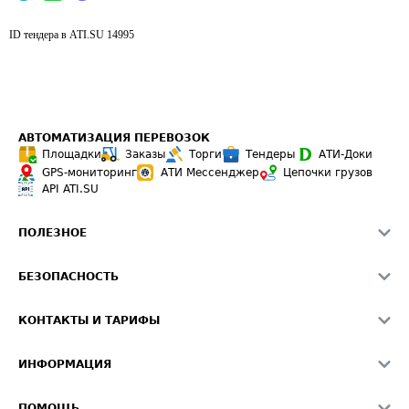
ID тендера в ATI.SU
14995
АВТОМАТИЗАЦИЯ ПЕРЕВОЗОК
Площадки
Заказы
Торги
Тендеры
АТИ-Доки
GPS-мониторинг
АТИ Мессенджер
Цепочки грузов
API ATI.SU
ПОЛЕЗНОЕ
Расчет расстояний
БЕЗОПАСНОСТЬ
Академия ATI.SU
ATI.SU о безопасности
Звезды ATI.SU на вашем сайте
КОНТАКТЫ И ТАРИФЫ
Памятка по проверке контрагентов
Индекс ATI.SU FTL РФ
О системе ATI.SU
Светофор+
Средние ставки
ИНФОРМАЦИЯ
Контактная информация
Страхование
Выгодные направления
Блог
Реклама на сайте
О формировании Паспорта
ПОМОЩЬ