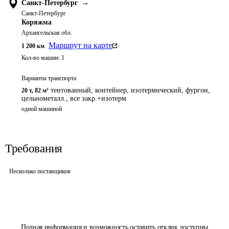
Санкт-Петербург
→
Санкт-Петербург
Коряжма
Архангельская обл.
Маршрут на карте
1 200
км
Кол-во машин:
1
Варианты транспорта
тентованный, контейнер, изотермический, фургон,
20 т
,
82 м³
цельнометалл., все закр.+изотерм
одной машиной
Требования
Несколько поставщиков
Полная информация и возможность оставить отклик доступны