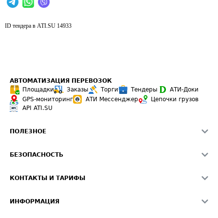
ID тендера в ATI.SU
14933
АВТОМАТИЗАЦИЯ ПЕРЕВОЗОК
Площадки
Заказы
Торги
Тендеры
АТИ-Доки
GPS-мониторинг
АТИ Мессенджер
Цепочки грузов
API ATI.SU
ПОЛЕЗНОЕ
Расчет расстояний
БЕЗОПАСНОСТЬ
Академия ATI.SU
ATI.SU о безопасности
Звезды ATI.SU на вашем сайте
КОНТАКТЫ И ТАРИФЫ
Памятка по проверке контрагентов
Индекс ATI.SU FTL РФ
О системе ATI.SU
Светофор+
Средние ставки
ИНФОРМАЦИЯ
Контактная информация
Страхование
Выгодные направления
Блог