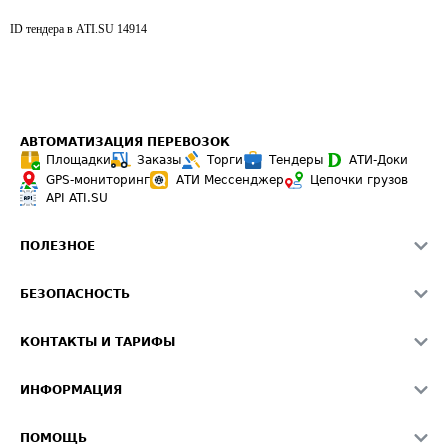
ID тендера в ATI.SU
14914
АВТОМАТИЗАЦИЯ ПЕРЕВОЗОК
Площадки
Заказы
Торги
Тендеры
АТИ-Доки
GPS-мониторинг
АТИ Мессенджер
Цепочки грузов
API ATI.SU
ПОЛЕЗНОЕ
Расчет расстояний
БЕЗОПАСНОСТЬ
Академия ATI.SU
ATI.SU о безопасности
Звезды ATI.SU на вашем сайте
КОНТАКТЫ И ТАРИФЫ
Памятка по проверке контрагентов
Индекс ATI.SU FTL РФ
О системе ATI.SU
Светофор+
Средние ставки
ИНФОРМАЦИЯ
Контактная информация
Страхование
Выгодные направления
Блог
Реклама на сайте
О формировании Паспорта
ПОМОЩЬ