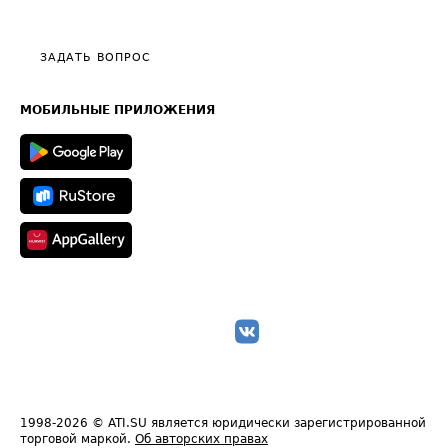
Эксклюзивные материалы
Тарифы
Видео по работе с ATI.SU
Политика конфиденциальности
Полезное по перевозкам
Общие положения
ЗАДАТЬ ВОПРОС
Часто задаваемые вопросы (FAQ)
Карта сайта
Техническая информация
МОБИЛЬНЫЕ ПРИЛОЖЕНИЯ
1998-2026
© ATI.SU является юридически зарегистрированной
торговой маркой.
Об авторских правах