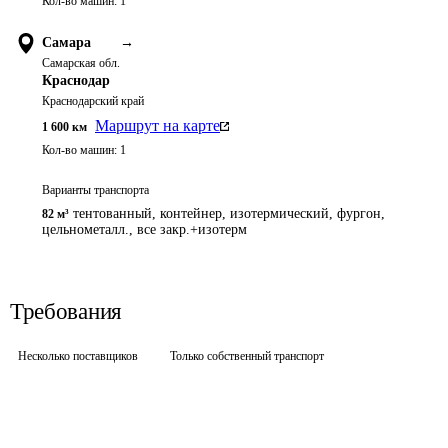
Кол-во машин:
1
Самара
→
Самарская обл.
Краснодар
Краснодарский край
Маршрут на карте
1 600
км
Кол-во машин:
1
Варианты транспорта
тентованный, контейнер, изотермический, фургон,
82 м³
цельнометалл., все закр.+изотерм
Требования
Несколько поставщиков
Только собственный транспорт