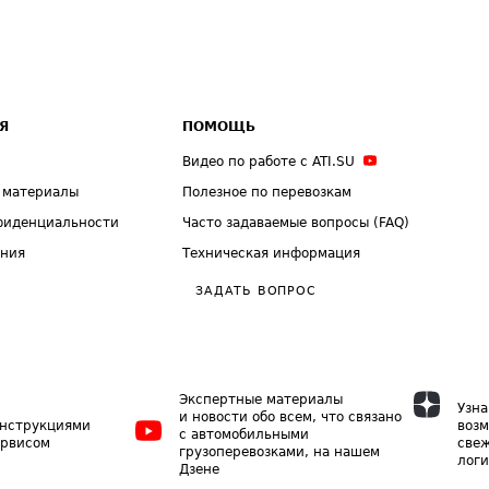
Я
ПОМОЩЬ
Видео по работе с ATI.SU
 материалы
Полезное по перевозкам
фиденциальности
Часто задаваемые вопросы (FAQ)
ения
Техническая информация
ЗАДАТЬ ВОПРОС
Экспертные материалы
Узна
и новости обо всем, что связано
инструкциями
возм
с автомобильными
ервисом
свеж
грузоперевозками, на нашем
логи
Дзене