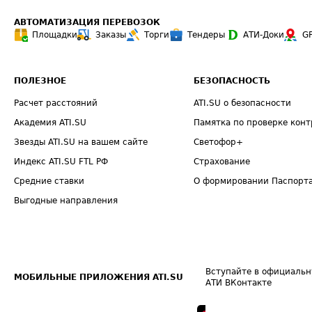
АВТОМАТИЗАЦИЯ ПЕРЕВОЗОК
Площадки
Заказы
Торги
Тендеры
АТИ-Доки
G
ПОЛЕЗНОЕ
БЕЗОПАСНОСТЬ
Расчет расстояний
ATI.SU о безопасности
Академия ATI.SU
Памятка по проверке конт
Звезды ATI.SU на вашем сайте
Светофор+
Индекс ATI.SU FTL РФ
Страхование
Средние ставки
О формировании Паспорт
Выгодные направления
Вступайте в официальн
МОБИЛЬНЫЕ ПРИЛОЖЕНИЯ ATI.SU
АТИ ВКонтакте