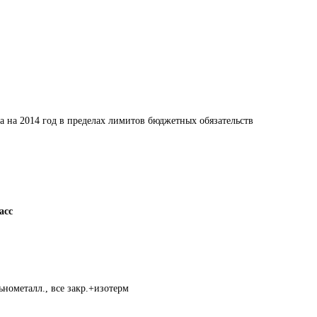
а на 2014 год в пределах лимитов бюджетных обязательств 
асс
нометалл., все закр.+изотерм