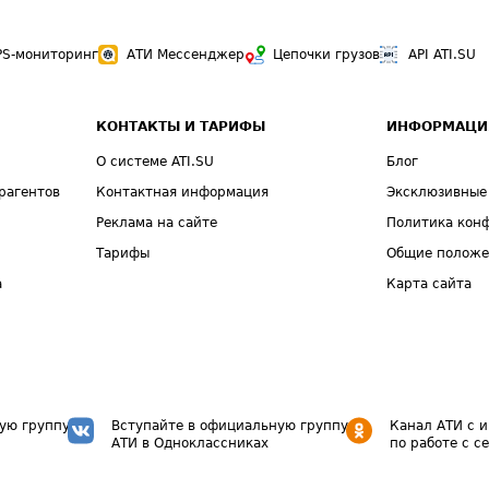
PS-мониторинг
АТИ Мессенджер
Цепочки грузов
API ATI.SU
КОНТАКТЫ И ТАРИФЫ
ИНФОРМАЦИ
О системе ATI.SU
Блог
рагентов
Контактная информация
Эксклюзивные
Реклама на сайте
Политика кон
Тарифы
Общие полож
а
Карта сайта
ую группу
Вступайте в официальную группу
Канал АТИ с 
АТИ в Одноклассниках
по работе с с