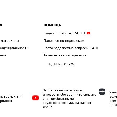
Я
ПОМОЩЬ
Видео по работе с ATI.SU
 материалы
Полезное по перевозкам
фиденциальности
Часто задаваемые вопросы (FAQ)
ения
Техническая информация
ЗАДАТЬ ВОПРОС
Экспертные материалы
Узна
и новости обо всем, что связано
инструкциями
возм
с автомобильными
ервисом
свеж
грузоперевозками, на нашем
логи
Дзене