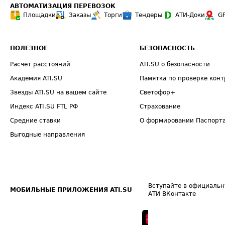
АВТОМАТИЗАЦИЯ ПЕРЕВОЗОК
Площадки
Заказы
Торги
Тендеры
АТИ-Доки
G
ПОЛЕЗНОЕ
БЕЗОПАСНОСТЬ
Расчет расстояний
ATI.SU о безопасности
Академия ATI.SU
Памятка по проверке конт
Звезды ATI.SU на вашем сайте
Светофор+
Индекс ATI.SU FTL РФ
Страхование
Средние ставки
О формировании Паспорт
Выгодные направления
Вступайте в официальн
МОБИЛЬНЫЕ ПРИЛОЖЕНИЯ ATI.SU
АТИ ВКонтакте