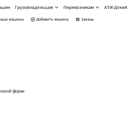
ашин
Грузовладельцам
Перевозчикам
АТИ-Доки
А
Ваши машины
Добавить машину
Заказы
ронной форме