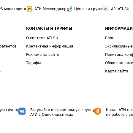
PS-мониторинг
АТИ Мессенджер
Цепочки грузов
API ATI.SU
КОНТАКТЫ И ТАРИФЫ
ИНФОРМАЦИ
О системе ATI.SU
Блог
рагентов
Контактная информация
Эксклюзивные
Реклама на сайте
Политика кон
Тарифы
Общие полож
а
Карта сайта
ую группу
Вступайте в официальную группу
Канал АТИ с 
АТИ в Одноклассниках
по работе с с