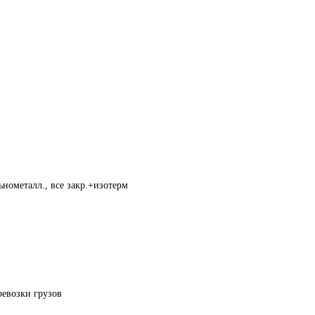
нометалл., все закр.+изотерм
ревозки грузов