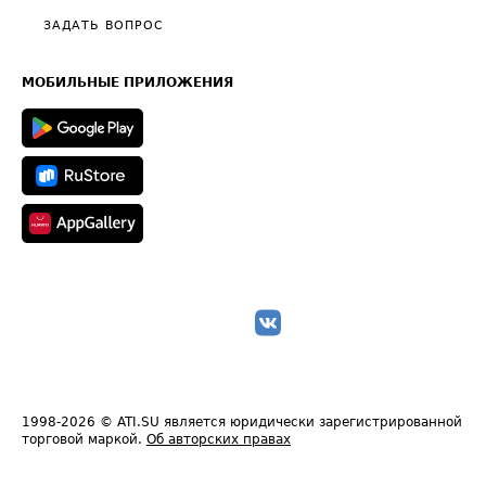
Полезное по перевозкам
Общие положения
ЗАДАТЬ ВОПРОС
Часто задаваемые вопросы (FAQ)
Карта сайта
Техническая информация
МОБИЛЬНЫЕ ПРИЛОЖЕНИЯ
1998-2026
© ATI.SU является юридически зарегистрированной
торговой маркой.
Об авторских правах