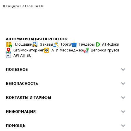
ID тендера в ATI.SU
14806
АВТОМАТИЗАЦИЯ ПЕРЕВОЗОК
Площадки
Заказы
Торги
Тендеры
АТИ-Доки
GPS-мониторинг
АТИ Мессенджер
Цепочки грузов
API ATI.SU
ПОЛЕЗНОЕ
Расчет расстояний
БЕЗОПАСНОСТЬ
Академия ATI.SU
ATI.SU о безопасности
Звезды ATI.SU на вашем сайте
КОНТАКТЫ И ТАРИФЫ
Памятка по проверке контрагентов
Индекс ATI.SU FTL РФ
О системе ATI.SU
Светофор+
Средние ставки
ИНФОРМАЦИЯ
Контактная информация
Страхование
Выгодные направления
Блог
Реклама на сайте
О формировании Паспорта
ПОМОЩЬ
Эксклюзивные материалы