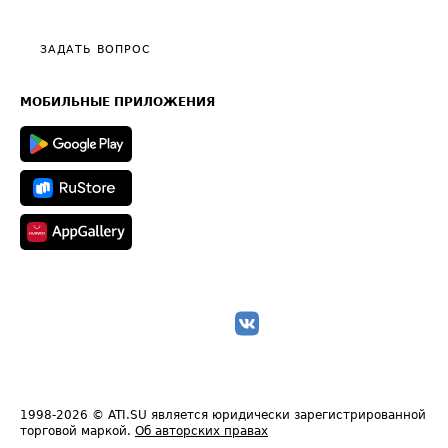
Тарифы
Видео по работе с ATI.SU
Политика конфиденциальности
Полезное по перевозкам
Общие положения
ЗАДАТЬ ВОПРОС
Часто задаваемые вопросы (FAQ)
Карта сайта
Техническая информация
МОБИЛЬНЫЕ ПРИЛОЖЕНИЯ
1998-2026
© ATI.SU является юридически зарегистрированной
торговой маркой.
Об авторских правах