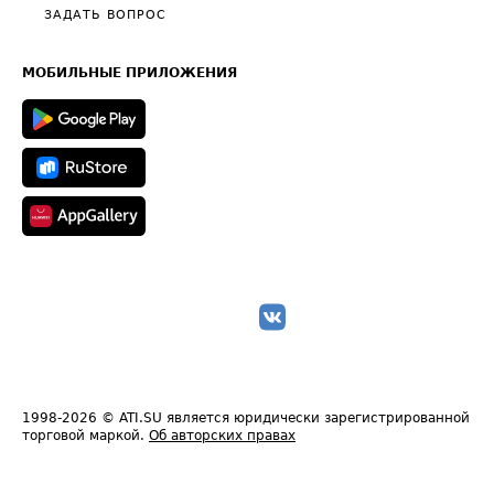
Полезное по перевозкам
Общие положения
ЗАДАТЬ ВОПРОС
Часто задаваемые вопросы (FAQ)
Карта сайта
Техническая информация
МОБИЛЬНЫЕ ПРИЛОЖЕНИЯ
1998-2026
© ATI.SU является юридически зарегистрированной
торговой маркой.
Об авторских правах