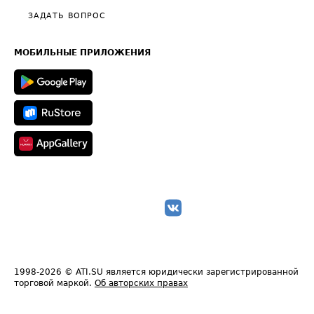
Полезное по перевозкам
Общие положения
ЗАДАТЬ ВОПРОС
Часто задаваемые вопросы (FAQ)
Карта сайта
Техническая информация
МОБИЛЬНЫЕ ПРИЛОЖЕНИЯ
1998-2026
© ATI.SU является юридически зарегистрированной
торговой маркой.
Об авторских правах