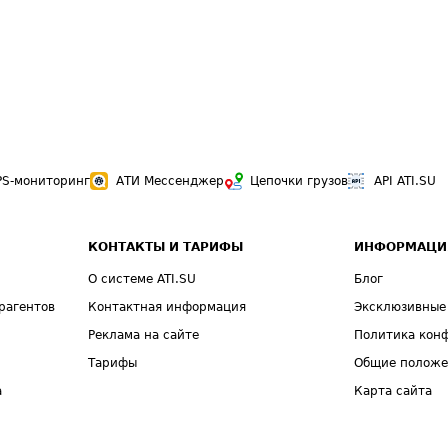
PS-мониторинг
АТИ Мессенджер
Цепочки грузов
API ATI.SU
КОНТАКТЫ И ТАРИФЫ
ИНФОРМАЦИ
О системе ATI.SU
Блог
рагентов
Контактная информация
Эксклюзивные
Реклама на сайте
Политика кон
Тарифы
Общие полож
а
Карта сайта