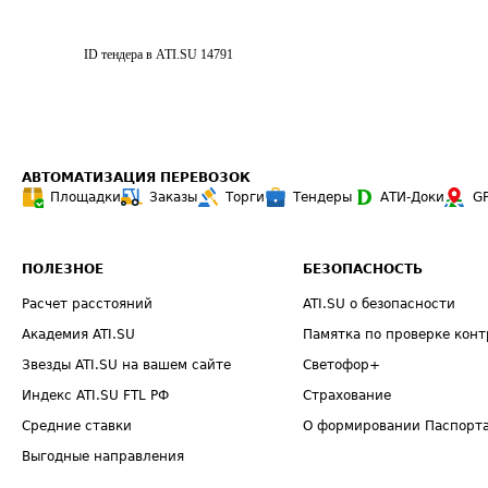
ID тендера в ATI.SU
14791
АВТОМАТИЗАЦИЯ ПЕРЕВОЗОК
Площадки
Заказы
Торги
Тендеры
АТИ-Доки
G
ПОЛЕЗНОЕ
БЕЗОПАСНОСТЬ
Расчет расстояний
ATI.SU о безопасности
Академия ATI.SU
Памятка по проверке конт
Звезды ATI.SU на вашем сайте
Светофор+
Индекс ATI.SU FTL РФ
Страхование
Средние ставки
О формировании Паспорт
Выгодные направления