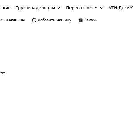
ашин
Грузовладельцам
Перевозчикам
АТИ-Доки
А
Ваши машины
Добавить машину
Заказы
порт